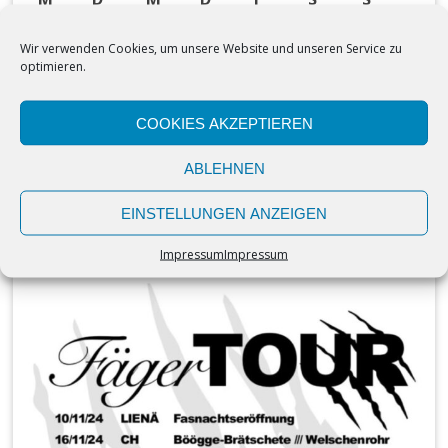
1
2
3
4
5
6
7
8
9
Wir verwenden Cookies, um unsere Website und unseren Service zu
10
11
12
13
14
15
16
optimieren.
17
18
19
20
21
22
23
24
25
26
27
28
29
30
COOKIES AKZEPTIEREN
31
ABLEHNEN
EINSTELLUNGEN ANZEIGEN
Impressum
Impressum